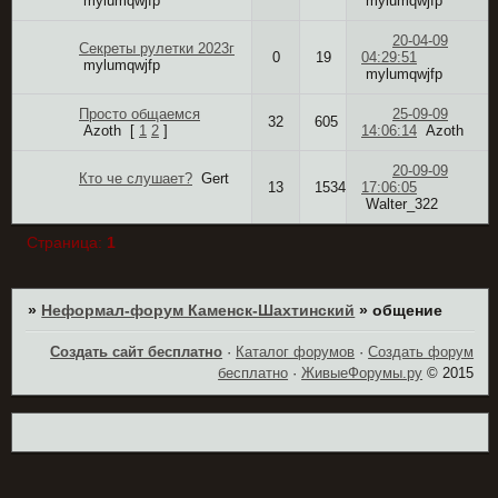
mylumqwjfp
mylumqwjfp
20-04-09
Секреты рулетки 2023г
0
19
04:29:51
mylumqwjfp
mylumqwjfp
Просто общаемся
25-09-09
32
605
Azoth
[
1
2
]
14:06:14
Azoth
20-09-09
Кто че слушает?
Gert
13
1534
17:06:05
Walter_322
Страница:
1
»
Неформал-форум Каменск-Шахтинский
»
общение
Создать сайт бесплатно
·
Каталог форумов
·
Создать форум
бесплатно
·
ЖивыеФорумы.ру
© 2015