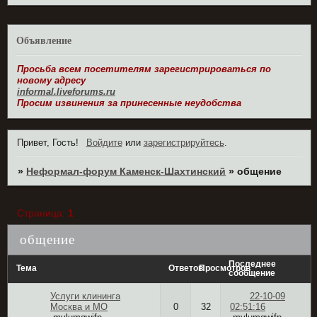
Объявление
Просьба всем посетителям зарегистрироваться по
новому адресу
informal.liveforums.ru
Просим извинения за принесенные неудобства
Привет, Гость!
Войдите
или
зарегистрируйтесь
.
»
Неформал-форум Каменск-Шахтинский
»
общение
Страница:
1
общение
Последнее
Тема
Ответов
Просмотров
сообщение
Услуги клининга
22-10-09
Москва и МО
0
32
02:51:16