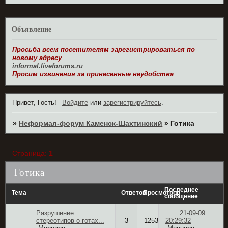
Объявление
Просьба всем посетителям зарегистрироваться по
новому адресу
informal.liveforums.ru
Просим извинения за принесенные неудобства
Привет, Гость!
Войдите
или
зарегистрируйтесь
.
»
Неформал-форум Каменск-Шахтинский
»
Готика
Страница:
1
Готика
Последнее
Тема
Ответов
Просмотров
сообщение
Разрушение
21-09-09
стереотипов о готах...
3
1253
20:29:32