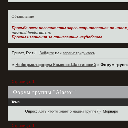
Объявление
Просьба всем посетителям зарегистрироваться по новому
informal.liveforums.ru
Просим извинения за принесенные неудобства
Привет, Гость!
Войдите
или
зарегистрируйтесь
.
»
Неформал-форум Каменск-Шахтинский
»
Форум группы
Страница:
1
Форум группы "Alastor"
Тема
Опрос:
Хоть кто-то знает о нашей группе?))
Морнаро
Страница:
1